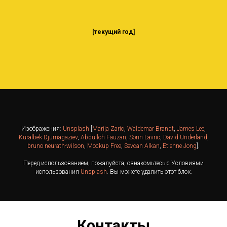
[текущий год]
Изображения:
Unsplash
[
Marija Zaric
,
Waldemar Brandt
,
James Lee
,
Kuralbek Djumagaziev
,
Abdulloh Fauzan
,
Sorin Lavric
,
David Underland
,
bruno neurath-wilson
,
Mockup Free
,
Sevcan Alkan
,
Etienne Jong
].
Перед использованием, пожалуйста, ознакомьтесь с Условиями
использования
Unsplash
. Вы можете удалить этот блок.
Контакты