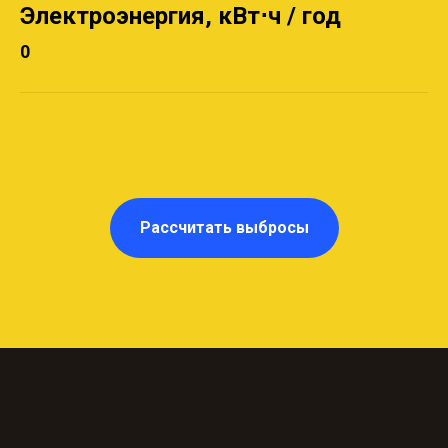
Электроэнергия, кВт⋅ч / год
0
НА
Рассчитать выбросы